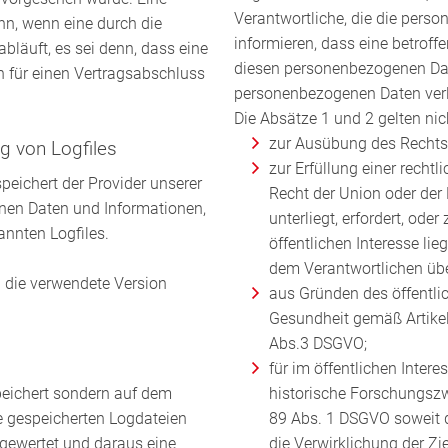
Verantwortliche, die die pers
nn, wenn eine durch die
informieren, dass eine betroff
bläuft, es sei denn, dass eine
diesen personenbezogenen Dat
en für einen Vertragsabschluss
personenbezogenen Daten verl
Die Absätze 1 und 2 gelten nich
zur Ausübung des Rechts
ng von Logfiles
zur Erfüllung einer recht
speichert der Provider unserer
Recht der Union oder der
inen Daten und Informationen,
unterliegt, erfordert, od
nannten Logfiles.
öffentlichen Interesse lie
dem Verantwortlichen üb
die verwendete Version
aus Gründen des öffentlic
Gesundheit gemäß Artikel 9
Abs.3 DSGVO;
für im öffentlichen Inter
peichert sondern auf dem
historische Forschungszw
ie gespeicherten Logdateien
89 Abs. 1 DSGVO soweit d
gewertet und daraus eine
die Verwirklichung der Z