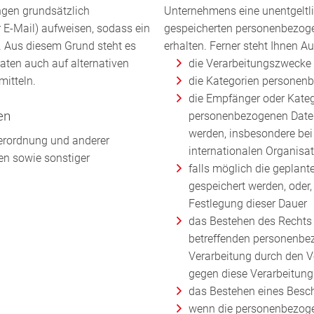
ngen grundsätzlich
Unternehmens eine unentgeltli
 E-Mail) aufweisen, sodass ein
gespeicherten personenbezoge
. Aus diesem Grund steht es
erhalten. Ferner steht Ihnen A
aten auch auf alternativen
die Verarbeitungszwecke
mitteln.
die Kategorien personenb
die Empfänger oder Kate
en
personenbezogenen Daten
werden, insbesondere bei
erordnung und anderer
internationalen Organisa
en sowie sonstiger
falls möglich die geplant
gespeichert werden, oder, f
Festlegung dieser Dauer
das Bestehen des Rechts 
betreffenden personenbe
Verarbeitung durch den V
gegen diese Verarbeitung
das Bestehen eines Besch
wenn die personenbezogen