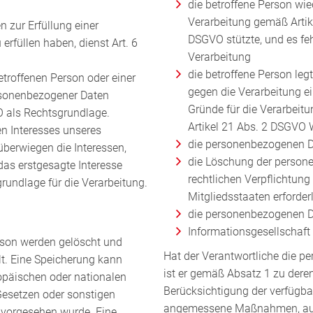
die betroffene Person wied
Verarbeitung gemäß Artikel
 zur Erfüllung einer
DSGVO stützte, und es feh
u erfüllen haben, dienst Art. 6
Verarbeitung
die betroffene Person le
etroffenen Person oder einer
gegen die Verarbeitung ei
rsonenbezogener Daten
Gründe für die Verarbeitu
VO als Rechtsgrundlage.
Artikel 21 Abs. 2 DSGVO 
en Interesses unseres
die personenbezogenen D
überwiegen die Interessen,
die Löschung der persone
das erstgesagte Interesse
rechtlichen Verpflichtun
sgrundlage für die Verarbeitung.
Mitgliedsstaaten erforder
die personenbezogenen D
Informationsgesellschaft
rson werden gelöscht und
Hat der Verantwortliche die 
lt. Eine Speicherung kann
ist er gemäß Absatz 1 zu deren 
opäischen oder nationalen
Berücksichtigung der verfügb
Gesetzen oder sonstigen
angemessene Maßnahmen, auch 
, vorgesehen wurde. Eine