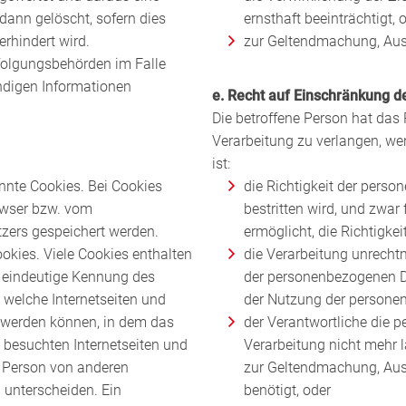
 dann gelöscht, sofern dies
ernsthaft beeinträchtigt, 
rhindert wird.
zur Geltendmachung, Aus
rfolgungsbehörden im Falle
endigen Informationen
e. Recht auf Einschränkung d
Die betroffene Person hat das
Verarbeitung zu verlangen, w
ist:
nnte Cookies. Bei Cookies
die Richtigkeit der pers
rowser bzw. vom
bestritten wird, und zwar
zers gespeichert werden.
ermöglicht, die Richtigk
okies. Viele Cookies enthalten
die Verarbeitung unrecht
e eindeutige Kennung des
der personenbezogenen D
h welche Internetseiten und
der Nutzung der persone
 werden können, in dem das
der Verantwortliche die 
 besuchten Internetseiten und
Verarbeitung nicht mehr l
n Person von anderen
zur Geltendmachung, Aus
u unterscheiden. Ein
benötigt, oder