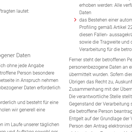
erhoben werden: Alle verf
ragten lautet:
Daten
das Bestehen einer autom
Profiling gemäß Artikel 
diesen Fällen- aussagekrä
sowie die Tragweite und 
Verarbeitung für die betr
ogener Daten
Ferner steht der betroffenen P
lich ohne jede Angabe
personenbezogene Daten an ein
troffene Person besondere
übermittelt wurden. Sofern dies
netseite in Anspruch nehmen
Übrigen das Recht zu, Auskunf
nbezogener Daten erforderlich
Zusammenhang mit der Übermi
Die verantwortliche Stelle ste
rderlich und besteht für eine
Gegenstand der Verarbeitung si
olen wir generell eine
die betroffene Person beantra
Entgelt auf der Grundlage der 
 im Laufe unserer täglichen
Person den Antrag elektronisc
gen und Aufträge sowohl per