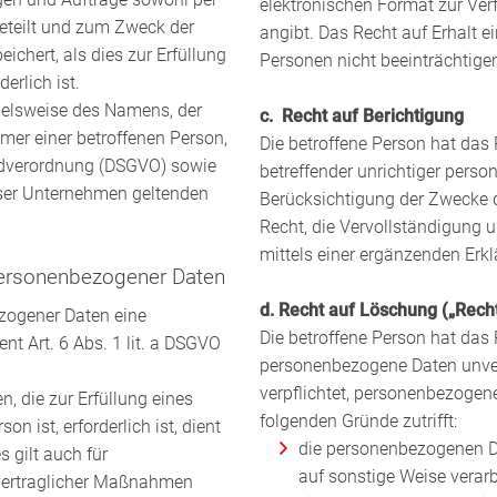
elektronischen Format zur Verf
eteilt und zum Zweck der
angibt. Das Recht auf Erhalt e
ichert, als dies zur Erfüllung
Personen nicht beeinträchtige
erlich ist.
ielsweise des Namens, der
c. Recht auf Berichtigung
mer einer betroffenen Person,
Die betroffene Person hat das 
undverordnung (DSGVO) sowie
betreffender unrichtiger pers
nser Unternehmen geltenden
Berücksichtigung der Zwecke d
Recht, die Vervollständigung 
mittels einer ergänzenden Erkl
 personenbezogener Daten
d. Recht auf Löschung („Rech
zogener Daten eine
Die betroffene Person hat das 
nt Art. 6 Abs. 1 lit. a DSGVO
personenbezogene Daten unver
verpflichtet, personenbezogen
, die zur Erfüllung eines
folgenden Gründe zutrifft:
on ist, erforderlich ist, dient
die personenbezogenen Da
s gilt auch für
auf sonstige Weise verar
rvertraglicher Maßnahmen