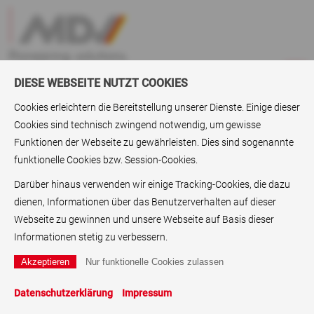
DIESE WEBSEITE NUTZT COOKIES
Cookies erleichtern die Bereitstellung unserer Dienste. Einige dieser
Cookies sind technisch zwingend notwendig, um gewisse
Produkte
>
MDV Fiberskin®
Funktionen der Webseite zu gewährleisten. Dies sind sogenannte
funktionelle Cookies bzw. Session-Cookies.
Fiberskin® – das
feuchtigkeitsbeständige Papier
Darüber hinaus verwenden wir einige Tracking-Cookies, die dazu
dienen, Informationen über das Benutzerverhalten auf dieser
Fiberskin® ist ein revolutionäres, wetterfestes und
Webseite zu gewinnen und unsere Webseite auf Basis dieser
feuchtigkeitsbeständiges Papier, das sich ideal für
Informationen stetig zu verbessern.
Pflanzenetiketten, Außenbeschilderung und viele
weitere Anwendungen eignet.
Datenschutzerklärung
Impressum
Info
Eigenschaften
Anwendungen