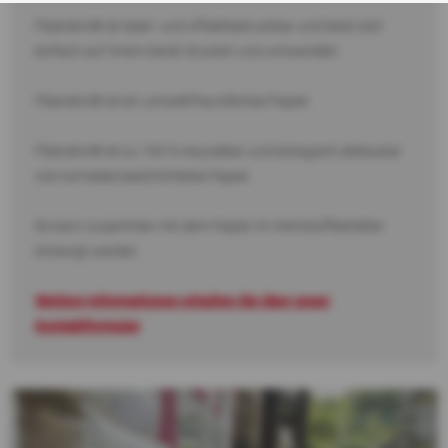
Fiberskin® ist laser- und offsetbedruckbar und lässt sich
einfach auf Ihrem Gerät drucken und umwandeln.
Fiberskin® ist ein umweltfreundliches Papier.
Fiberskin® ist zu 100 % recycelbar und biologisch abbaubar
wie normales beschichtetes Papier.
Es kann zusammen mit dem Papier im Wertstoffbehälter
entsorgt werden.
Weitere Informationen erhalten Sie über unser
Kontaktformular