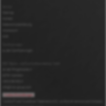
Service
Sitemap
Kontakt
Datenschutzerklärung
Impressum
AGB
Zertifizierungen
zu den Zertifizierungen
MDV Papier- und Kunststoffveredelung GmbH
An der Pfingstweide 3
63791
Karlstein
+49 6188 952-0
info@mdv-group.com
Cookie-Einstellungen
*
DuPont™ and Tyvek® are Trademarks of E.I. du Pont de Nemours and Company