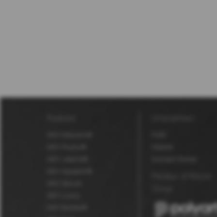
Produkte
Unternehmen
MDV Robuskin®
Profil
MDV Fluolux®
Historie
MDV Jetprint®
Success Stories
MDV Aquaskin®
Member of Polyart
MDV Secure
Group
MDV Luxury
MDV BioStar®