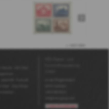
nach oben
MDV Papier- und
Kunststoffveredelung
 Secure
MDV Seal
GmbH
agenturen
Jetprint®
Fluolux®
An der Pfingstweide 3
k Inkjet
Copy-Shops
63791
Karlstein
ruckereien
+49 6188 952-0
info@mdv-group.com
Cookie-Einstellungen