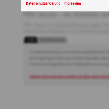
Sie sind hier:
Produkte
>
MDV Secure
Datenschutzerklärung
Impressum
MDV Secure – mit Sicherheit ei
MDV Secure ist die Bezeichnung unserer Pr
technischen Vorgaben für Sicherheitspapier
Info
Anwendungen
Für die Einarbeitung von anwendungsspezifischen Si
der langjährigen Erfahrung in diesem speziellen Seg
Produktionsmöglichkeit mit Arbeitsbreiten bis zu 2
Weitere Informationen erhalten Sie über unser Kont