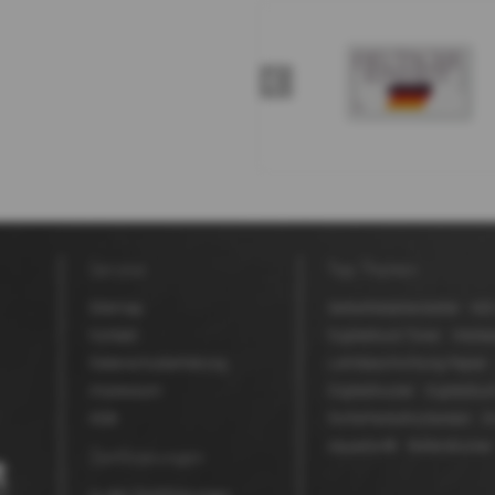
Service
Top Themen
Sitemap
Selbstklebehersteller
MDV
Kontakt
Digitaldruck Toner
Werbe
Datenschutzerklärung
Lohnbeschichtung Papier
Impressum
Digitaldrucker
Digitaldruc
AGB
Sicherheitsdruckereien
D
Aquaskin®
Rollendrucker
Zertifizierungen