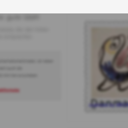
ne gute Wahl
odukte, die den hohen
e entsprechen.
cherheitsmerkmalen, ist neben
ment auch die
200 mm hervorzuheben.
aktformular