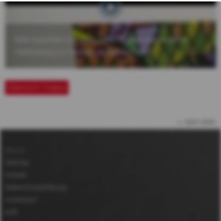
Bitte beachten Sie, dass beim Klicken eine externe
Verbindung zu Youtube aufgebaut wird.
Übersicht Videos
nach oben
Service
Sitemap
Kontakt
Datenschutzerklärung
Impressum
AGB