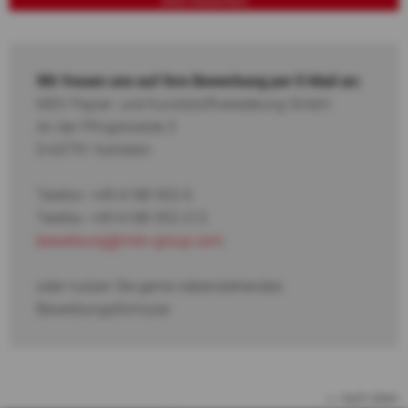
Wir freuen uns auf Ihre Bewerbung per E-Mail an:
MDV Papier- und Kunststoffveredelung GmbH
An der Pfingstweide 3
D-63791 Karlstein
Telefon: +49 6188 952-0
Telefax: +49 6188 952-212
bewerbung@mdv-group.com
oder nutzen Sie gerne nebenstehendes
Bewerbungsformular.
nach oben