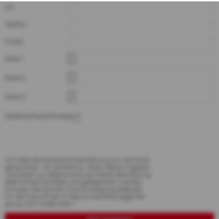
Ort
Telefon
E-Mail
Datei 1
Datei 2
Datei 3
Datenschutzhinweis
*
Ich habe die Datenschutzerklärung zur Kenntnis
genommen. Ich stimme zu, dass meine Angaben
und Daten zur Beantwortung meiner Bewerbung
elektronisch erhoben und gespeichert werden.
Hinweis: Sie können Ihre Einwilligung jederzeit
für die Zukunft per E-Mail an bewerbung@mdv-
group.com widerrufen.*