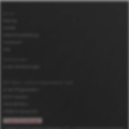
Service
Sitemap
Kontakt
Datenschutzerklärung
Impressum
AGB
Zertifizierungen
zu den Zertifizierungen
MDV Papier- und Kunststoffveredelung GmbH
An der Pfingstweide 3
63791
Karlstein
+49 6188 952-0
info@mdv-group.com
Cookie-Einstellungen
*
DuPont™ and Tyvek® are Trademarks of E.I. du Pont de Nemours and Company