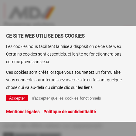
CE SITE WEB UTILISE DES COOKIES
Les cookies nous facilitent la mise à disposition de ce site web.
Certains cookies sont essentiels, et le site ne fonctionnera pas
Produits
>
MDV Ultrasilver
comme prévu sans eux.
Ultrasilver - limagerie au laser idéale
Ces cookies sont créés lorsque vous soumettez un formulaire,
sur le métal
vous connectez ou interagissez avec le site en faisant quelque
chose qui va au-delà du simple clic sur les liens.
Le revêtement Ultrasilver sur le papier, les cartons et
les films a ouvert de nouveaux marchés intéressants
pour les technologies d’imagerie avec toners de
Mentions légales
Politique de confidentialité
couleur, en particulier l’utilisation de nouveaux toners
ayant des effets jamais vus auparavant.