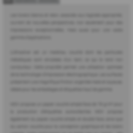
Info
Applications
Downloads
Les toners blancs et néon, associés aux logiciels appropriés,
ouvrent de nouvelles perspectives, non seulement pour des
impressions exceptionnelles, mais aussi pour une vaste
gamme d'applications.
L'Ultrasilver est un matériau couché dont les particules
métalliques sont enrobées d'un liant, ce qui le rend non
conducteur. Cette propriété permet une utilisation optimale
de la technologie d'impression électrographique. Les surfaces
présentent une magnifique finition argentée mate et soyeuse,
idéale pour les emballages et étiquettes haut de gamme.
MDV propose un papier couché simple face de 78 g/m² pour
la production d'étiquettes autocollantes. MDV propose
également du papier couché simple et double face, ainsi que
du carton couché pour la conception graphique et les loisirs