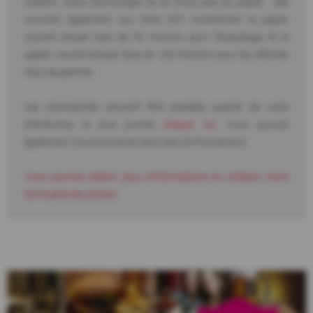
créatifs. Cette technologie ne se limite pas au papier : elle
convient également aux films PET, notamment le papier
couché simple face de 50 microns pour l'étiquetage et le
papier couché double face de 100 microns pour les affiches
haut de gamme.
Les commandes peuvent être passées auprès de votre
distributeur le plus proche
(cliquer ici)
. Vous pouvez
également nous contacter pour plus d’informations.
Vous pourrez obtenir plus d'informations en utilisant notre
formulaire de contact