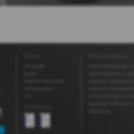
Service
Thèmes principaux
Plan du site
Imprimante numérique
R
Contact
Agences de publicité
Emb
Protection des données
Robuskin®
Impressions d
Mentions légales
Impression numérique ton
GTC
numérique jet d'encre
Imp
Aquaskin®
MDV Secure
Certifications
Copy-Shops