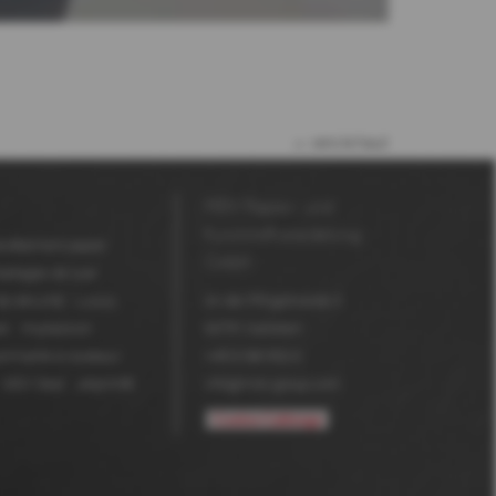
vers le haut
MDV Papier- und
Kunststoffveredelung
evêtement papier
GmbH
allages de luxe
e sécurité
Luxury
An der Pfingstweide 3
er
Impression
63791
Karlstein
rimante à rouleaux
+49 6188 952-0
MDV Seal
Jetprint®
info@mdv-group.com
Cookie-Calibrage