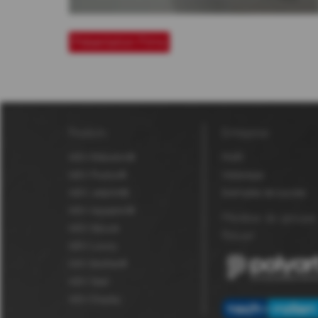
Présentation Films
Produits
Entreprise
MDV Robuskin®
Profil
MDV Fluolux®
Historique
MDV Jetprint®
Exemples de succès
MDV Aquaskin®
Membre du groupe
MDV Secure
Polyart
MDV Luxury
MDV BioStar®
MDV Seal
MDV Display