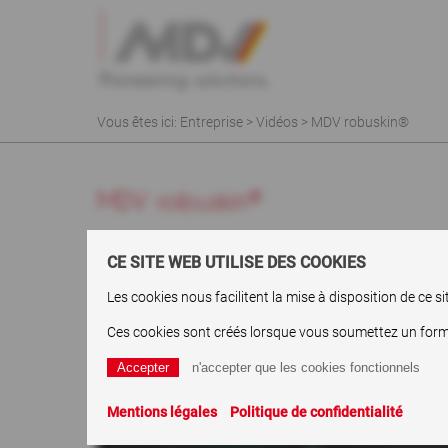
Vous êtes ici:
Entreprise
>
Vidéos
> MDV robuskin®
MDV robuskin®
HDPE Eco - the best for meat labeling
CE SITE WEB UTILISE DES COOKIES
Les cookies nous facilitent la mise à disposition de ce 
Ces cookies sont créés lorsque vous soumettez un formula
Mentions légales
Politique de confidentialité