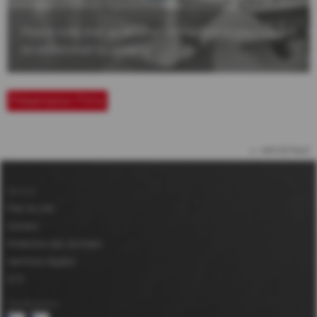
Please note, that an external connection to youtube will
be established by clicking.
Présentation Films
vers le haut
Service
Plan du site
Contact
Protection des données
Mentions légales
GTC
Certifications