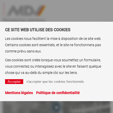
CE SITE WEB UTILISE DES COOKIES
Les cookies nous facilitent la mise à disposition de ce site web.
Certains cookies sont essentiels, et le site ne fonctionnera pas
Entreprise
>
Vidéos
> MDV - L'histoire (allemand/anglais)
comme prévu sans eux.
Ces cookies sont créés lorsque vous soumettez un formulaire,
MDV - L'histoire (allemand/anglais)
vous connectez ou interagissez avec le site en faisant quelque
chose qui va au-delà du simple clic sur les liens.
Mentions légales
Politique de confidentialité