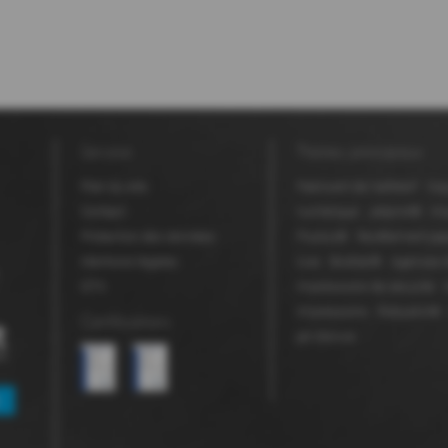
Service
Thèmes principaux
Plan du site
Fabricant de l'adhésif
Cop
Contact
numérique
Jetprint®
Im
Protection des données
Fluolux®
Revêtement pap
Mentions légales
luxe
BioStar®
Agences d
GTC
Impressions de sécurité
Impressions
Robuskin®
Certifications
jet d'encre