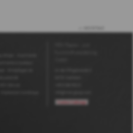
vers le haut
MDV Papier- und
Kunststoffveredelung
y-Shops
Imprimante
GmbH
primante à rouleaux
ier
Emballages de
An der Pfingstweide 3
e publicité
63791
Karlstein
MDV Secure
+49 6188 952-0
Impression numérique
info@mdv-group.com
Cookie-Calibrage