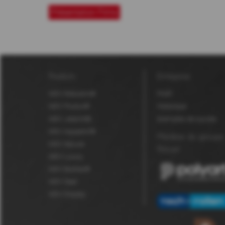
Présentation Films
Produits
Entreprise
MDV Robuskin®
Profil
MDV Fluolux®
Historique
MDV Jetprint®
Exemples de succès
MDV Aquaskin®
Membre du groupe
MDV Secure
Polyart
MDV Luxury
MDV BioStar®
MDV Seal
MDV Display