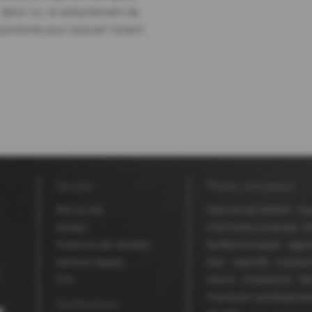
Selon lui, le rattachement de
portante pour assurer l'avenir
Service
Thèmes principaux
Plan du site
Fabricant de l'adhésif
Cop
Contact
Imprimante numérique
E
Protection des données
Revêtement papier
Agenc
Mentions légales
Seal
Jetprint®
Impressi
GTC
d'encre
Impressions
MD
Impression numérique ton
Certifications