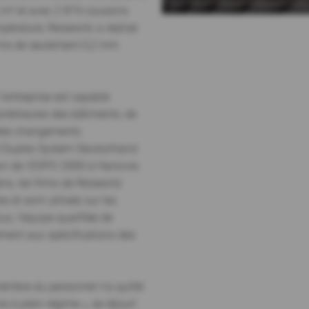
00 m² et avec 2 874 coussins
pérature, Reisewitz a réalisé
ilms de seulement 0,2 mm
l'entreprise est capable
extérieures des bâtiments, de
 des changements
té Duales System Deutschland
ion de l'EXPO 2000 à Hanovre.
s, les films de Reisewitz
 et sont utilisés sur les
s, l'équipe qualifiée de
ément aux spécifications des
membre du personnel n'a quitté
 à plein régime », se réjouit