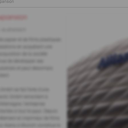
xpansion
xpansion
u revêtement
e papier et de films plastiques
stations en acquérant une
acquisition de la société
nue de développer ses
ubstrats et peut désormais
ltent.
GmbH se fait forte d'une
isewitz GmbH remontent à
Allemagne, l'entreprise
tantes à tout le pays. Depuis
revêtement et imprimeur de films
anz Arena à Munich constitue le