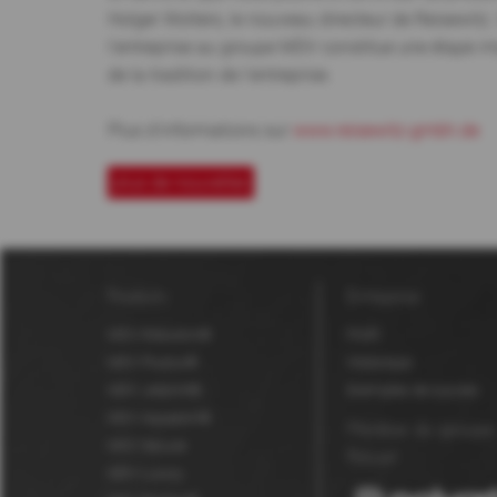
Holger Wolters, le nouveau directeur de Reisewitz. 
l'entreprise au groupe MDV constitue une étape im
de la tradition de l'entreprise.
Plus d'informations sur
www.reisewitz-gmbh.de
plus de nouvelles
Produits
Entreprise
MDV Robuskin®
Profil
MDV Fluolux®
Historique
MDV Jetprint®
Exemples de succès
MDV Aquaskin®
Membre du groupe
MDV Secure
Polyart
MDV Luxury