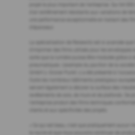
projet le plus important de l'entreprise. Sur 64 0
d'air extrêmement résistants aux variations de tem
une performance exceptionnelle en traitant des f
d'épaisseur.
La spécialisation de Reisewitz est si avancée que 
d'imprimer des films utilisés pour les enveloppes 
sorte que la lumière puisse être modulée grâce à
pneumatiques. L'exemple du pavillon de la socié
GmbH (« Grüner Punkt ») a été présenté à l'occas
Outre les nombreux bâtiments prestigieux européen
servent également à décorer la surface des meubles
revêtements de sols, de murs et de plafonds. De plu
l'entreprise produit des films techniques conform
clients et aux spécificités des projets.
« Ce qui est beau, c'est que pratiquement aucun 
le navire et que nous pouvons continuer de produire