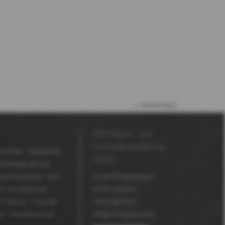
vers le haut
MDV Papier- und
Kunststoffveredelung
y-Shops
Robuskin®
GmbH
mballages de luxe
es de publicité
MDV
An der Pfingstweide 3
on numérique jet
63791
Karlstein
V Secure
Fluolux®
+49 6188 952-0
er
Impressions de
info@mdv-group.com