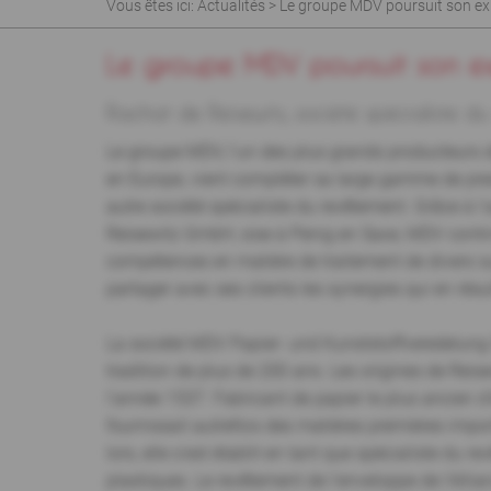
Vous êtes ici:
Actualités
> Le groupe MDV poursuit son e
Le groupe MDV poursuit son e
Rachat de Reisewitz, société spécialiste d
Le groupe MDV, l'un des plus grands producteurs d
en Europe, vient compléter sa large gamme de pre
autre société spécialiste du revêtement. Grâce à l'
Reisewitz GmbH, sise à Penig en Saxe, MDV conti
compétences en matière de traitement de divers s
partager avec ses clients les synergies qui en résu
La société MDV Papier- und Kunststoffveredelung 
tradition de plus de 200 ans. Les origines de Re
l'année 1537. Fabricant de papier le plus ancien d'
fournissait autrefois des matières premières impor
lors, elle s'est établit en tant que spécialiste du 
plastiques. Le revêtement de l'enveloppe de l'Alli