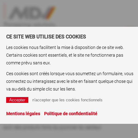
CE SITE WEB UTILISE DES COOKIES
Les cookies nous facilitent la mise à disposition de ce site web.
Certains cookies sont essentiels, et le site ne fonctionnera pas
ABC
> Papiers métalliques
comme prévu sans eux.
Papiers métalliques
Ces cookies sont créés lorsque vous soumettez un formulaire, vous
connectez ou interagissez avec le site en faisant quelque chose qui
Papiers d'impression,
papiers à revêtement
s,
papiers gravés
-
va au-delà du simple clic sur les liens.
le traitement des papiers par MDV, comme le papier
métallique, définit les normes dans le secteur. Les
papiers
néon
, les papiers à jet d'encre, les
papiers fluorescents
, les
Mentions légales
Politique de confidentialité
papiers de photocopieurs lumineux et les
papiers à affiches
sont des produits forts du pionnier du secteur.