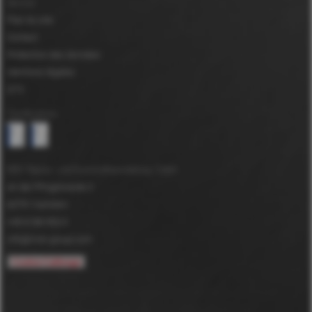
Service
Plan du site
Contact
Protection des données
Mentions légales
GTC
Certifications
MDV Papier- und Kunststoffveredelung GmbH
An der Pfingstweide 3
63791
Karlstein
+49 6188 952-0
info@mdv-group.com
Cookie-Calibrage
*
DuPont™ et Tyvek® sont des marques déposées de E.I. du Pont de
Nemours and Company utilisées sous licence par MDV GmbH.