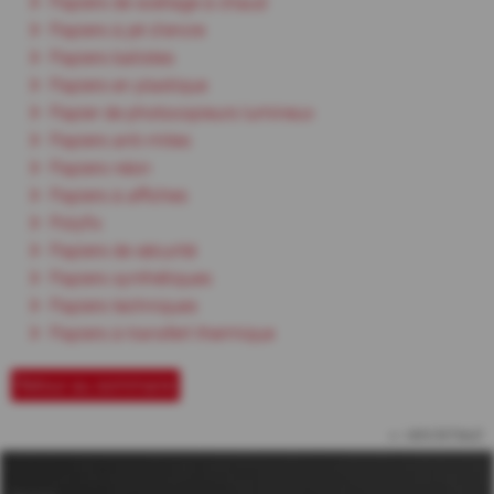
Papiers de scellage à chaud
Papiers à jet d'encre
Papiers batistes
Papiers en plastique
Papier de photocopieurs lumineux
Papiers anti-mites
Papiers néon
Papiers à affiches
Polyfix
Papiers de sécurité
Papiers synthétiques
Papiers techniques
Papiers à transfert thermique
Retour au sommaire
vers le haut