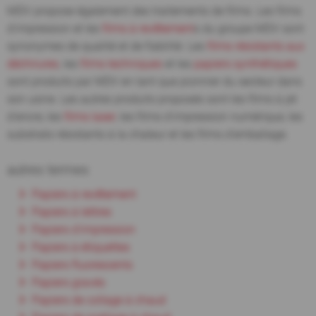
MDV propose également des traitements de films. Les films
d'impression et les
films à revêtement
s du groupe MDV sont
synonymes de qualité et de fiabilité. Les
films résistants aux
déchirures
, les
films techniques
et les
papiers synthétiques
sont produits par MDV en tant que pionnier du secteur dans
son usine. Les autres produits proposés sont les films à jet
d'encre, les
films laser
, les films d'impression numérique, les
substrats résistants à la chaleur et les films d'emballage.
autres termes
Papiers à revêtement
Papiers à lettres
Papiers d'impression
Papiers à étiquettes
Papiers fluorescents
Papiers gravés
Papiers de collage à chaud