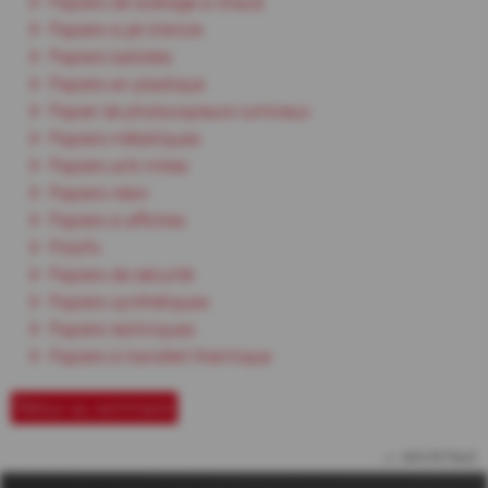
Papiers de scellage à chaud
Papiers à jet d'encre
Papiers batistes
Papiers en plastique
Papier de photocopieurs lumineux
Papiers métalliques
Papiers anti-mites
Papiers néon
Papiers à affiches
Polyfix
Papiers de sécurité
Papiers synthétiques
Papiers techniques
Papiers à transfert thermique
Retour au sommaire
vers le haut