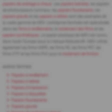
papiers de scellage à chaud
. Les
papiers batistes
, les papiers
de photocopieurs lumineux, les
papiers fluorescents
, les
papiers gravés
et les
papiers à lettres
sont des exemples de
la vaste gamme de MDV. L'entreprise familiale est spécialisée
dans les
films à revêtement
s, le
traitement des films
et les
papiers synthétiques
. Le papier plastique de MDV est connu
dans toute l'Europe sous la marque Robuskin®. MDV utilise
également les films HDPE, les films PE, les films PET, les
films XTP et les films PVC pour le
traitement de finition
.
autres termes
Papiers à revêtement
Papiers à lettres
Papiers d'impression
Papiers à étiquettes
Papiers fluorescents
Papiers gravés