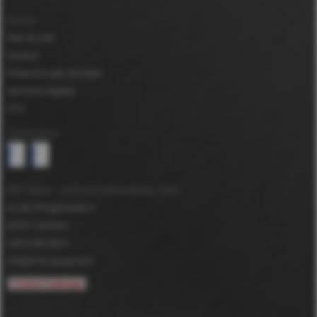
Service
Plan du site
Contact
Protection des données
Mentions légales
GTC
Certifications
MDV Papier- und Kunststoffveredelung GmbH
An der Pfingstweide 3
63791
Karlstein
+49 6188 952-0
info@mdv-group.com
Cookie-Calibrage
*
DuPont™ et Tyvek® sont des marques déposées de E.I. du Pont de