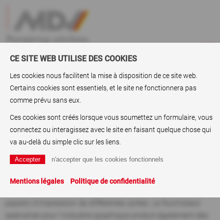
CE SITE WEB UTILISE DES COOKIES
Les cookies nous facilitent la mise à disposition de ce site web.
Certains cookies sont essentiels, et le site ne fonctionnera pas
ABC
> Papiers de collage à chaud
comme prévu sans eux.
Papiers de collage à chaud
Ces cookies sont créés lorsque vous soumettez un formulaire, vous
connectez ou interagissez avec le site en faisant quelque chose qui
Les papiers de collage à chaud sont des
papiers à étiquettes
.
va au-delà du simple clic sur les liens.
Les
papiers à revêtement
de ce type disposent d'une couche
en résine synthétique, qui devient collante lorsqu'elle est
chauffée. Lorsqu'elle refroidit, l'étiquette à papier colle sur
Mentions légales
Politique de confidentialité
son support. Le groupe MDV produit et commercialise des
papiers d'impression de différentes sortes. Le fournisseur
spécialisé pour l'industrie graphique produit également des