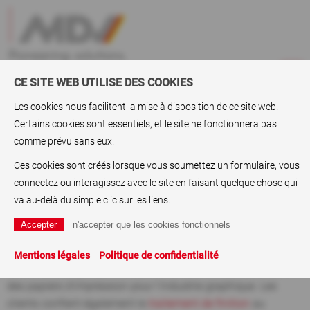
CE SITE WEB UTILISE DES COOKIES
Les cookies nous facilitent la mise à disposition de ce site web.
Certains cookies sont essentiels, et le site ne fonctionnera pas
ABC
> Papiers batistes
comme prévu sans eux.
Papiers batistes
Ces cookies sont créés lorsque vous soumettez un formulaire, vous
connectez ou interagissez avec le site en faisant quelque chose qui
Les papiers batistes de la gamme MDV Luxury sont
va au-delà du simple clic sur les liens.
particulièrement adaptés pour des emballages de qualité et
des emballages de produits de luxe. Les papiers d'emballage
de MDV impressionnent par leur qualité et leur simplicité de
Mentions légales
Politique de confidentialité
traitement. Le groupe MDV produit, traite et commercialise
des papiers d'impression pour l'industrie graphique. Les
clients confient également le
traitement de finition
au