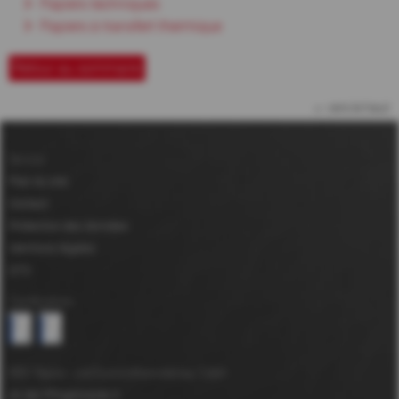
Papiers techniques
Papiers à transfert thermique
Retour au sommaire
vers le haut
Service
Plan du site
Contact
Protection des données
Mentions légales
GTC
Certifications
MDV Papier- und Kunststoffveredelung GmbH
An der Pfingstweide 3