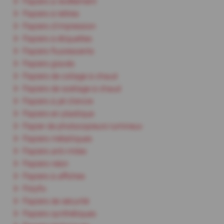
Papiers à revêtement
Papiers à lettres
Papiers d'impression
Papiers à étiquettes
Papiers fluorescents
Papiers gravés
Papiers de collage à chaud
Papiers de scellage à chaud
Papiers à jet d'encre
Papiers en plastique
Papier de photocopieurs lumineux
Papiers métalliques
Papiers anti-mites
Papiers néon
Papiers à affiches
Polyfix
Papiers de sécurité
Papiers synthétiques