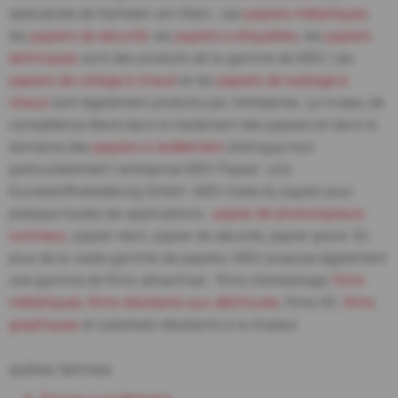
spécialiste de Karlstein am Main. Les
papiers métalliques
,
les
papiers de sécurité
, les
papiers à étiquettes
, les
papiers
techniques
sont des produits de la gamme de MDV. Les
papiers de collage à chaud
et les
papiers de scellage à
chaud
sont également produits par l'entreprise. Le niveau de
compétence élevé dans le traitement des papiers et dans le
domaine des
papiers à revêtement
distingue tout
particulièrement l'entreprise MDV Papier- und
Kunststoffveredelung GmbH. MDV traite du papier pour
presque toutes les applications :
papier de photocopieurs
lumineux
, papier néon, papier de sécurité, papier gravé. En
plus de la vaste gamme de papiers, MDV propose également
une gamme de films attractives : films d'emballage,
films
métalliques
,
films résistants aux déchirures
, films DC,
films
graphiques
et substrats résistants à la chaleur.
autres termes