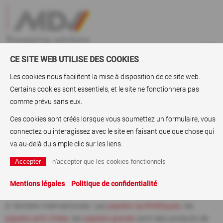
CE SITE WEB UTILISE DES COOKIES
Les cookies nous facilitent la mise à disposition de ce site web.
Certains cookies sont essentiels, et le site ne fonctionnera pas
ABC
> Papiers à affiches
comme prévu sans eux.
Papiers à affiches
Ces cookies sont créés lorsque vous soumettez un formulaire, vous
connectez ou interagissez avec le site en faisant quelque chose qui
Les papiers à affiches, les
papiers de sécurité
, les
papiers
va au-delà du simple clic sur les liens.
synthétiques
, les papiers de photocopieurs lumineux et les
papiers lumineux sont des produits du leader du secteur
MDV, Karlstein. L'entreprise, qui produit des
papiers à
Mentions légales
Politique de confidentialité
revêtement
s ainsi que des
films à revêtement
s, est présente
à l'échelle internationale. Les
papiers synthétiques
, les
papiers anti-mites
, les
papiers gravés
sont des produits de