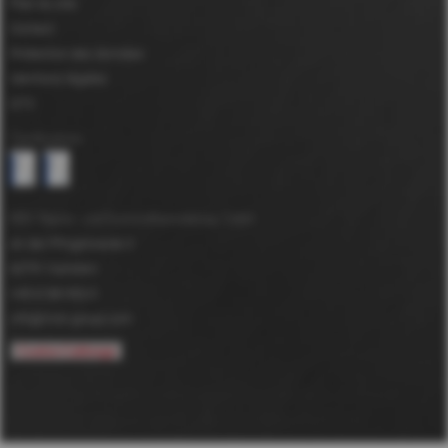
Plan du site
Contact
Protection des données
Mentions légales
GTC
Certifications
MDV Papier- und Kunststoffveredelung GmbH
An der Pfingstweide 3
63791
Karlstein
+49 6188 952-0
info@mdv-group.com
Cookie-Calibrage
*
DuPont™ et Tyvek® sont des marques déposées de E.I. du Pont de
Nemours and Company utilisées sous licence par MDV GmbH.