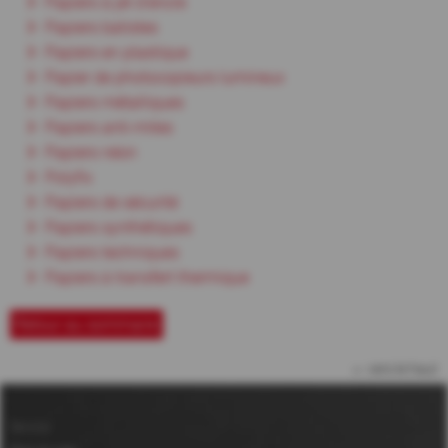
Papiers à jet d'encre
Papiers batistes
Papiers en plastique
Papier de photocopieurs lumineux
Papiers métalliques
Papiers anti-mites
Papiers néon
Polyfix
Papiers de sécurité
Papiers synthétiques
Papiers techniques
Papiers à transfert thermique
Retour au sommaire
vers le haut
Service