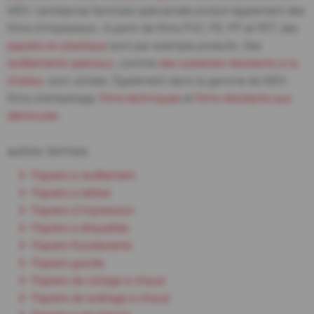
MDV. L'entreprise familiale spécialisée produit également des
films d'impression. À partir de films PVC, PE, PP et PET, des
papiers en plastique
sont par exemple produits. Des
revêtements spéciaux
, comme
des substrats résistants à la
chaleur
, sont utilisés. Également dans la gamme de MDV :
films d'emballage,
films techniques
et
films résistants aux
déchirures
.
autres termes
Papiers à revêtement
Papiers à lettres
Papiers d'impression
Papiers à étiquettes
Papiers fluorescents
Papiers gravés
Papiers de collage à chaud
Papiers de scellage à chaud