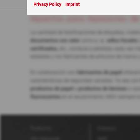
Usted está aquí:
Nuestros clientes
>
Imprentas para impr
Privacy Policy
Imprint
Imprentas para impresiones d
La cantidad de falsificaciones de etiquetas, mater
documentos con valor
sellos fiscales
como p. ej.
certificados,
etc., conduce a pérdidas cada vez má
estatales y los fabricantes de artículos de marca y
fabricantes de papel
En colaboración con
ofrecem
características de seguridad variadas. Ya sea co
productos de papel
productos de láminas
o
o car
fluorescentes
en el recubrimiento: MDV siempre le 
Productos
Empresa
MDV Robuskin®
Perfil