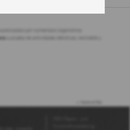
autorizados por numerosos organismos
ana
a prueba de actividades delictivas, reciclable y
hacia arriba
MDV Papier- und
Kunststoffveredelung
DV Seal
Impresión