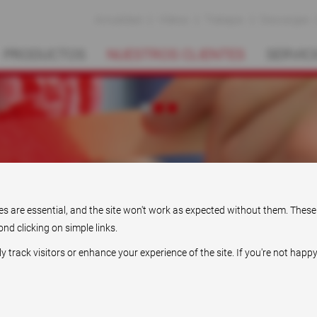
Actualidad
Vídeos
Trabajos
Descargas
PRODUCTOS
NUESTROS CLIENTES
SERVIC
Herzblut.
ies are essential, and the site won't work as expected without them. These
nd clicking on simple links.
rack visitors or enhance your experience of the site. If you're not happy