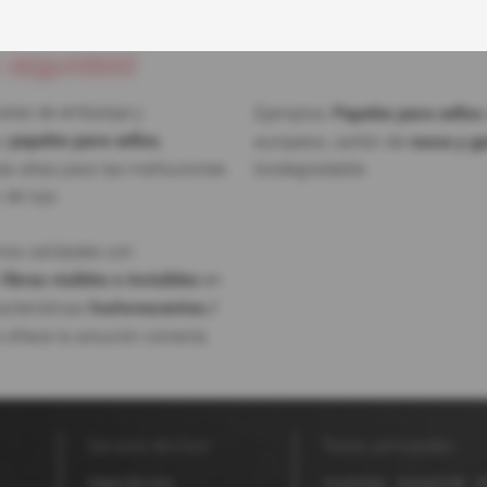
esiones de seguridad
e seguridad
Papeles para sellos
iales de embalaje y
Ejemplos:
papeles para sellos
rasca y g
y
,
europeos, cartón de
s altas para las instituciones
biodegradable.
 de lujo.
os calidades con
fibras visibles o invisibles
n
en
fosforescentes /
acterísticas
ofrece la solución correcta.
Servicio técnico
Temas principales
Mapa del sitio
Imprentas
Aquaskin®
M