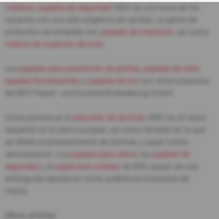
metálico
,
papeles de seguridad
: MDV es una socia de los
usuarios con una alta exigencia de calidad. La gama de
productos se completa con
papeles de impresión
, así como
medios de inyección de tinta
.
Los
papeles para prevención de polillas
,
papeles de neón
,
papeles fluorescentes
y
papeles de lino
son otros productos
de MDV Papier- und Kunststoffveredelung GmbH.
Como pionera en el
estucado de láminas
, MDV es un socio
requerido en el plano europeo, así como también en lo que
se refiere al procesamiento de láminas y papel contra
remuneración. Los
papeles para sellos
, los
papeles de
seguridad
y el
papel para carteles
de MDV gozan de una
distinguida reputación como auténticos productos de
marca.
More entries