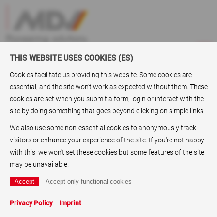
THIS WEBSITE USES COOKIES (ES)
Cookies facilitate us providing this website. Some cookies are
essential, and the site won't work as expected without them. These
ABC
> Papeles para etiquetas
cookies are set when you submit a form, login or interact with the
site by doing something that goes beyond clicking on simple links.
Papeles para etiquetas
We also use some non-essential cookies to anonymously track
Los papeles para etiquetas,
papeles gofrados
,
papeles
visitors or enhance your experience of the site. If you're not happy
fluorescentes
y
papeles de embalaje
son productos que
with this, we won't set these cookies but some features of the site
suministra el grupo MDV, de Karlstein en Baja Franconia. La
may be unavailable.
empresa, situada cerca de Aschaffemburgo directamente
sobre la A45, está especializada en
papeles recubiertos
para
el sector de la impresión.
Papeles gofrados
,
papeles de
Privacy Policy
Imprint
pegado por calor
,
papeles de sellado por calor
,
papel