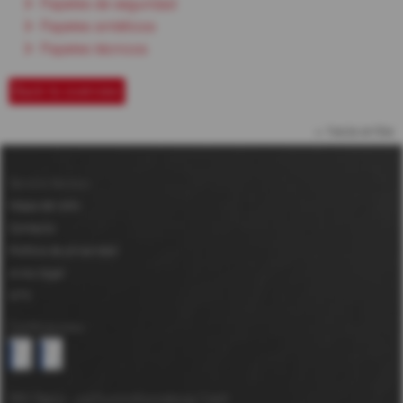
Papeles de seguridad
Papeles sintéticos
Papeles técnicos
Back to overview
hacia arriba
Servicio técnico
Mapa del sitio
Contacto
Política de privacidad
Aviso legal
GTC
Certificaciones
MDV Papier- und Kunststoffveredelung GmbH