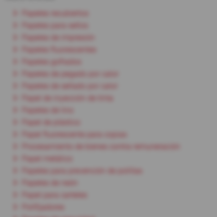
Papeles recubiertos
Papeles para sellos
Papeles de impresión
Papeles fluorescentes
Papeles gofrados
Papeles de pegado por calor
Papeles de sellado por calor
Papel de inyección de tinta
Papeles de lino
Papel de plástico
Papel fluorescente para copias
Procesamiento de bienes contra remuneración
Papel metálico
Papeles para prevención de polillas
Papeles de neón
Papel para carteles
Polifijadores