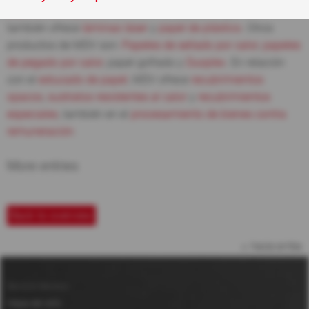
papeles de impresión
de MDV. Por supuesto que MDV
también ofrece
láminas láser
y
papel de plástico
. Otros
productos de MDV son:
Papeles de sellado por calor
,
papeles
de pegado por calor
, papel gofrado y
Duoplex
. En relación
con el
estucado de papel
, MDV ofrece
recubrimientos
opacos
,
sustratos resistentes al calor
y
recubrimientos
especiales
, también en el
procesamiento de bienes contra
remuneración
.
More entries
Back to overview
hacia arriba
Servicio técnico
Mapa del sitio