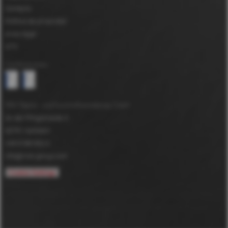
Contacto
Política de privacidad
Aviso legal
GTC
Certificaciones
MDV Papier- und Kunststoffveredelung GmbH
An der Pfingstweide 3
63791
Karlstein
+49 6188 952-0
info@mdv-group.com
Cookie-Settings
*
DuPont™ y Tyvek® son marcas registradas de E.I. du Pont de Nemours
and Company, cuya utilización por parte de MDV GmbH se efectúa bajo
licencia.