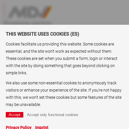
THIS WEBSITE USES COOKIES (ES)
Cookies facilitate us providing this website. Some cookies are
essential, and the site won't work as expected without them.
ABC
> Medios de inyección de tinta
These cookies are set when you submit a form, login or interact
with the site by doing something that goes beyond clicking on
Medios de inyección de tinta
simple links.
El grupo MDV brinda al comercio mayorista medios de
We also use some non-essential cookies to anonymously track
inyección de tinta, como papel y
láminas de inyección de
visitors or enhance your experience of the site. If you're not happy
tinta
, en óptimas condiciones. Además, la empresa ofrece
with this, we won't set these cookies but some features of the site
laminas láser,
papel fluorescente para copias
y papel
may be unavailable.
fluorescente. El
papel metálico
, el
papel para carteles
, los
papeles de seguridad
y también el papel para etiquetas se
encuentran dentro de la atractiva gama de productos de
Privacy Policy
Imprint