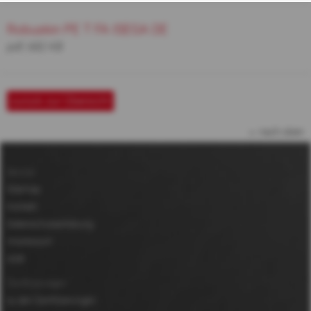
Robuskin PE T FA ISEGA DE
pdf, 682 KB
zurück zur Übersicht
nach oben
Service
Sitemap
Kontakt
Datenschutzerklärung
Impressum
AGB
Zertifizierungen
zu den Zertifizierungen