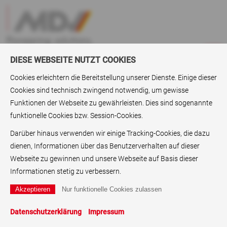
DIESE WEBSEITE NUTZT COOKIES
Cookies erleichtern die Bereitstellung unserer Dienste. Einige dieser
Cookies sind technisch zwingend notwendig, um gewisse
Downloads
>
Produkt - Zertifikate
Funktionen der Webseite zu gewährleisten. Dies sind sogenannte
funktionelle Cookies bzw. Session-Cookies.
Produkt-Zertifikate
Darüber hinaus verwenden wir einige Tracking-Cookies, die dazu
Partner Certification Letter (MDV Paper)
dienen, Informationen über das Benutzerverhalten auf dieser
pdf, 889 KB
Webseite zu gewinnen und unsere Webseite auf Basis dieser
Informationen stetig zu verbessern.
MDV Ultra Silver Report
pdf, 889 KB
Datenschutzerklärung
Impressum