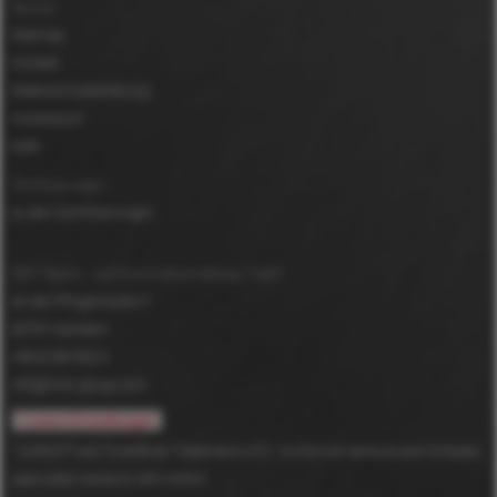
Service
Sitemap
Kontakt
Datenschutzerklärung
Impressum
AGB
Zertifizierungen
zu den Zertifizierungen
MDV Papier- und Kunststoffveredelung GmbH
An der Pfingstweide 3
63791
Karlstein
+49 6188 952-0
info@mdv-group.com
Cookie-Einstellungen
*
DuPont™ and Tyvek® are Trademarks of E.I. du Pont de Nemours and Company
used under license to MDV GmbH.