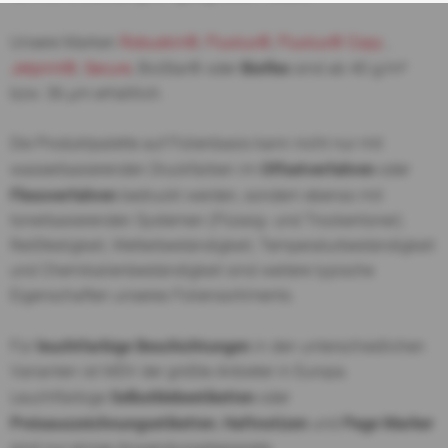
Unsere Marken
Robuskin®
,
Fluolux®
,
Fluolux® Copy
,
Bioflex
Jetprint®
,
Secure
, BioStar® oder
sind ab 40 g/m²
bzw. 36 µm erhältlich.
Die Produktpalette auf Folienbasis kann nicht nur mit
Offsetverfahren
wasserbasierenden Druckfarben im
oder
Flexoverfahren
bedruckt werden, sondern ebenso mit
tonerbasierenden Systemen (Flüssig- und Trockentoner).
Reißfestigkeit, Wetterbeständigkeit, Temperaturbeständigkeit
und Chemikalienbeständigkeit sind weitere typische
Eigenschaften unseres Foliensortiments.
leuchtfarbige Beschichtungen
Für
in den unterschiedlichen
Varianten ist MDV der größte Anbieter in Europa.
Selbstklebeetiketten
Leuchtfarbige
oder
Preisauszeichnungsetiketten
Haftnotizen
Page Marker
,
und