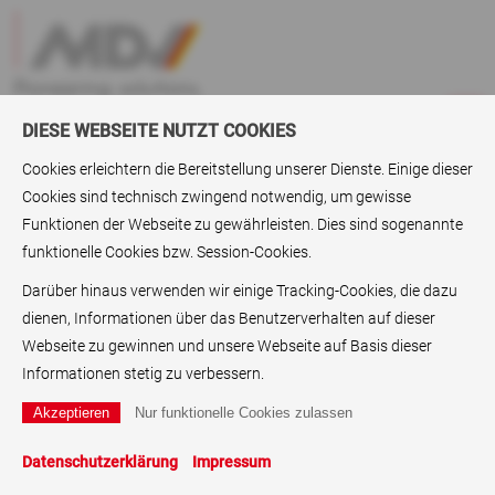
DIESE WEBSEITE NUTZT COOKIES
Cookies erleichtern die Bereitstellung unserer Dienste. Einige dieser
Cookies sind technisch zwingend notwendig, um gewisse
Unsere Kunden
>
Selbstklebehersteller
Funktionen der Webseite zu gewährleisten. Dies sind sogenannte
funktionelle Cookies bzw. Session-Cookies.
Selbstklebehersteller
Darüber hinaus verwenden wir einige Tracking-Cookies, die dazu
MDV
Papier
Folie
dienen, Informationen über das Benutzerverhalten auf dieser
ist der führende Anbieter von
und
mit
Webseite zu gewinnen und unsere Webseite auf Basis dieser
speziellen optischen und/oder technischen Oberflächen,
selbstklebenden Substraten
Informationen stetig zu verbessern.
wenn es um die Herstellung von
geht. Ob leuchtfarbig, glänzend oder metallic, ob klassische
Druckverfahren oder digitale Drucktechniken (z.B. Laser,
Inkjet, Thermotransfer), unser breites Sortiment bietet auch
Datenschutzerklärung
Impressum
für Ihre Anwendung ein geeignetes Produkt.