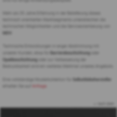
sind nur einige Anwendungsbeispiele.
Mehr als 35 Jahre Erfahrung in der Belieferung dieses
technisch orientierten Marktsegments unterstreichen die
technischen Möglichkeiten und die Serviceorientierung von
MDV
.
Technische Entwicklungen in enger Abstimmung mit
Barrierebeschichtung
unseren Kunden, etwa für
oder
Opakbeschichtung
oder zur Verbesserung der
Bedruckbarkeit sind ein weiteres Merkmal unseres Angebots.
Selbstklebehersteller
Eine vollständige Musterkollektion für
erhalten Sie auf
Anfrage
.
nach oben