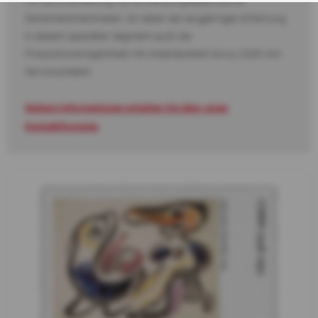
Für die Einarbeitung von anwendungsspezifischen
Sicherheitsmerkmalen, ist neben der langjährigen Erfahrung
in diesem speziellen Segment auch die
Produktionsmöglichkeit mit Arbeitsbreiten bis zu 2200 mm
hervorzuheben.
Weitere Informationen erhalten Sie über unser
Kontaktformular