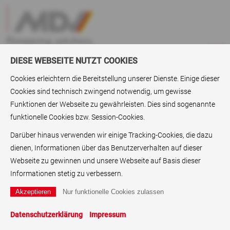
DIESE WEBSEITE NUTZT COOKIES
Cookies erleichtern die Bereitstellung unserer Dienste. Einige dieser
Cookies sind technisch zwingend notwendig, um gewisse
Produkte
>
MDV Secure
Funktionen der Webseite zu gewährleisten. Dies sind sogenannte
funktionelle Cookies bzw. Session-Cookies.
MDV Secure – mit Sicherheit eine gute
Wahl
Darüber hinaus verwenden wir einige Tracking-Cookies, die dazu
dienen, Informationen über das Benutzerverhalten auf dieser
MDV Secure ist die Bezeichnung unserer Produkte,
Webseite zu gewinnen und unsere Webseite auf Basis dieser
die den hohen technischen Vorgaben für
Informationen stetig zu verbessern.
Sicherheitspapiere entsprechen.
Info
Anwendungen
Datenschutzerklärung
Impressum