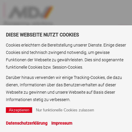
DIESE WEBSEITE NUTZT COOKIES
Cookies erleichtern die Bereitstellung unserer Dienste. Einige dieser
Cookies sind technisch zwingend notwendig, um gewisse
Aktuelles
> MDV LABELEXPO 2017
Funktionen der Webseite zu gewährleisten. Dies sind sogenannte
funktionelle Cookies bzw. Session-Cookies.
MDV LABELEXPO 2017
Darüber hinaus verwenden wir einige Tracking-Cookies, die dazu
MDV Group proudly presents products with Ricoh
dienen, Informationen über das Benutzerverhalten auf dieser
Webseite zu gewinnen und unsere Webseite auf Basis dieser
Film jetzt anschauen
Informationen stetig zu verbessern.
weitere News
Datenschutzerklärung
Impressum