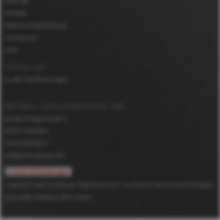
Sitemap
Kontakt
Datenschutzerklärung
Impressum
AGB
Zertifizierungen
zu den Zertifizierungen
MDV Papier- und Kunststoffveredelung GmbH
An der Pfingstweide 3
63791
Karlstein
+49 6188 952-0
info@mdv-group.com
Cookie-Einstellungen
*
DuPont™ and Tyvek® are Trademarks of E.I. du Pont de Nemours and Company
used under license to MDV GmbH.