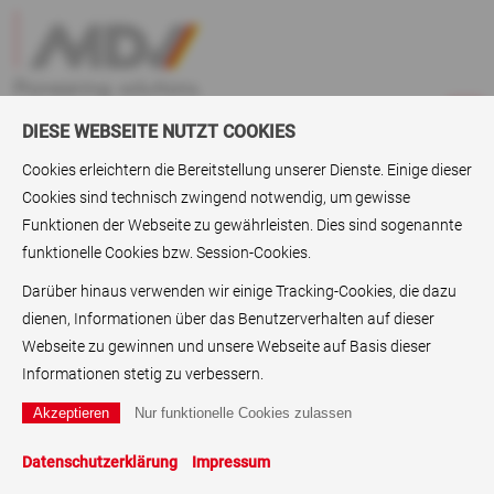
DIESE WEBSEITE NUTZT COOKIES
Cookies erleichtern die Bereitstellung unserer Dienste. Einige dieser
Cookies sind technisch zwingend notwendig, um gewisse
ABC
> Verpackungspapiere
Funktionen der Webseite zu gewährleisten. Dies sind sogenannte
funktionelle Cookies bzw. Session-Cookies.
Verpackungspapiere
Darüber hinaus verwenden wir einige Tracking-Cookies, die dazu
Verpackungspapiere, Outdoor-Papier, Papier für die
dienen, Informationen über das Benutzerverhalten auf dieser
Außenanwendung, kommt von MDV. Die MDV Group
Webseite zu gewinnen und unsere Webseite auf Basis dieser
produziert technische Papiere, synthetische Papiere und
Informationen stetig zu verbessern.
Etikettenpapiere
.
Kambrikpapiere
, geprägte Papiere sowie
Metallic Papier
e für die grafische Industrie sind stets sofort
lieferbar. Weitere Medien sind Inkjetmedien, wie etwa
Datenschutzerklärung
Impressum
Inkjetpapier
sowie Inkjetfolie,
Thermotransferpapiere
,