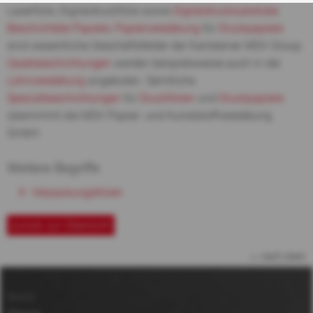
Laserfolie, Digitaldruckfolie sowie
Digitaldrucksubstrate
.
Beschichtete Papiere
,
Papierveredelung
für
Druckpapiere
sind wesentliche Geschäftsfelder der Karlsteiner MDV Group.
Opakbeschichtungen
werden beispielsweise auch in der
Lohnveredelung
angeboten. Sämtliche
Spezialbeschichtungen
für
Druckfolien
und
Druckpapiere
übernimmt die MDV Papier- und Kunststoffveredelung
GmbH.
Weitere Begriffe
Verpackungsfolien
zurück zur Übersicht
nach oben
Service