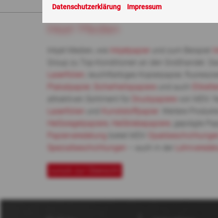
Sie sind hier:
ABC
> Inkjet Medien
Datenschutzerklärung
Impressum
Inkjet Medien
Inkjet Medien, wie
Inkjetpapier
und zum Beispiel
I
Group zu Top-Konditionen an den Großhandel. D
Laserfolien
, leuchtfarbiges Kopierpapier, fluoresz
Plakatpapier
,
Sicherheitspapiere
und auch
Etikett
attraktiven Sortiment für
Druckpapiere
von MDV. Na
Laserfolien
und
Kunststoffpapier
. Weitere Produk
Heißsiegelpapiere
,
Heißklebepapiere
, geprägte Pa
Papierveredelung
bietet MDV
Opakbeschichtunge
Spezialbeschichtungen
– auch in der
Lohnveredel
zurück zur Übersicht