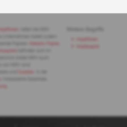
Weitere Begriffe
nkjetfolien
, liefert die MDV
as Unternehmen bietet zudem
Inkjetfolien
ierende Papiere.
Metallic Papier
,
Inkjetpapier
enpapiere
befinden sich im
türlich bietet MDV auch
te von MDV sind:
piere und
Duoplex
. In der
n
, hitzestabile Substrate,
ung
.