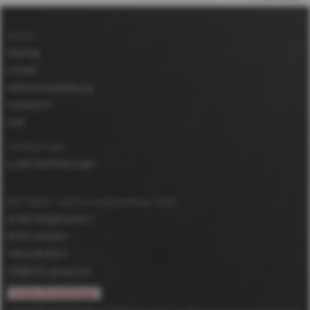
Service
Sitemap
Kontakt
Datenschutzerklärung
Impressum
AGB
Zertifizierungen
zu den Zertifizierungen
MDV Papier- und Kunststoffveredelung GmbH
An der Pfingstweide 3
63791
Karlstein
+49 6188 952-0
info@mdv-group.com
Cookie-Einstellungen