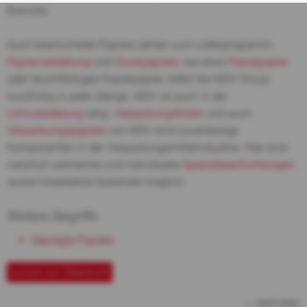
Branche.
Auch beschichtete Papiere zählen zum Lieferprogramm.
Papierveredelung
und
Druckpapiere
, wie etwa
Plakatpapier
oder leuchtfarbiges Kopierpapier, liefert die MDV Group
kurzfristig in jeder Menge. MDV ist auch in der
Lohnveredelung
tätig.
Verpackungsfolien
und auch
Verpackungspapiere
von MDV sind zuverlässige
Komponenten in der Verpackungsmittelindustrie. Hier sind
natürlich zahlreiche und individuelle
Spezialbeschichtungen
sowie hitzestabile Substrate möglich.
Weitere Begriffe
Geprägte Papiere
zurück zur Übersicht
nach oben