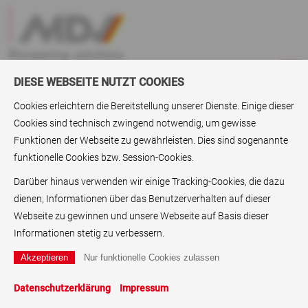
DIESE WEBSEITE NUTZT COOKIES
Cookies erleichtern die Bereitstellung unserer Dienste. Einige dieser
Cookies sind technisch zwingend notwendig, um gewisse
ABC
> Graphische Folien
Funktionen der Webseite zu gewährleisten. Dies sind sogenannte
funktionelle Cookies bzw. Session-Cookies.
Graphische Folien
Darüber hinaus verwenden wir einige Tracking-Cookies, die dazu
MDV bietet beschichtete Folien für die Verpackungsindustrie
dienen, Informationen über das Benutzerverhalten auf dieser
an. Dazu zählen auch graphische Folien und
Metallic Folien
.
Webseite zu gewinnen und unsere Webseite auf Basis dieser
Als
HDPE-Folien
Hersteller ist MDV eine der Top-Adressen für
Informationen stetig zu verbessern.
die grafische Industrie. Graphischer Kunststoff von MDV
besitzt zuverlässige Materialeigenschaften.
Hitzestabile
Substrate
,
Metallic Folien
, technische Folien – MDV
Datenschutzerklärung
Impressum
überzeugt bei
Folienveredelung
als Pionier innerhalb der