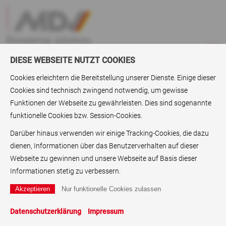
DIESE WEBSEITE NUTZT COOKIES
Cookies erleichtern die Bereitstellung unserer Dienste. Einige dieser
Cookies sind technisch zwingend notwendig, um gewisse
ABC
> Digitaldruckfolien
Funktionen der Webseite zu gewährleisten. Dies sind sogenannte
funktionelle Cookies bzw. Session-Cookies.
Digitaldruckfolien
Darüber hinaus verwenden wir einige Tracking-Cookies, die dazu
Als Lieferant für Digital
druckfolien
, auch Digitalfolien oder
dienen, Informationen über das Benutzerverhalten auf dieser
Digitaldrucksubstrate
genannt, also laser-bedruckbare
Webseite zu gewinnen und unsere Webseite auf Basis dieser
Folien,
Laserfolien
inkjet-bedruckbare Folien,
Inkjetfolien
, und
Informationen stetig zu verbessern.
graphische Folien, bietet die MDV Group, Karlstein, eine
Reihe an hochwertigen
Druckfolien
für den Anwender und
Großhändler. Einen Namen hat das Unternehmen auch als
Datenschutzerklärung
Impressum
Spezialist für
Druckpapiere
:
Fluoreszierende Papiere
,