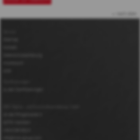
nach oben
Service
Sitemap
Kontakt
Datenschutzerklärung
Impressum
AGB
Zertifizierungen
zu den Zertifizierungen
MDV Papier- und Kunststoffveredelung GmbH
An der Pfingstweide 3
63791
Karlstein
+49 6188 952-0
info@mdv-group.com