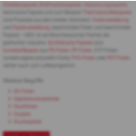
Etikettenpapiere
,
Briefmarkenpapiere
,
Verpackungspapiere
,
technische Papiere und zum Beispiel
Thermotransferpapiere
sind Produkte aus dem breiten Sortiment.
Folienveredelung
und
Papierveredelung
, beschichtete Folien und beschichtete
Papiere – MDV ist als Branchenpionier Partner der
grafischen Industrie.
Synthetische Papiere
, bzw.
Kunststoffpapier
aus
PE-Folien
,
PP-Folien
, XTP-Folien
(unsere eigene polyolefin-Folie),
PVC-Folien
oder
PET-Folien
,
zählen auch zum Lieferprogramm.
Weitere Begriffe
DC-Folien
Digitaldrucksubstrate
Druckfolien
Duoplex
Druckpapiere
zurück zur Übersicht