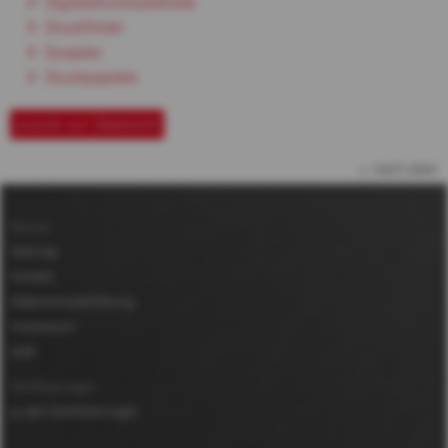
Digitaldrucksubstrate
Druckfolien
Duoplex
Druckpapiere
zurück zur Übersicht
nach oben
Service
Sitemap
Kontakt
Datenschutzerklärung
Impressum
AGB
Zertifizierungen
zu den Zertifizierungen