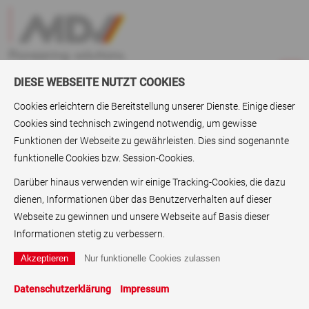
DIESE WEBSEITE NUTZT COOKIES
Cookies erleichtern die Bereitstellung unserer Dienste. Einige dieser
Cookies sind technisch zwingend notwendig, um gewisse
ABC
> DC-Folien
Funktionen der Webseite zu gewährleisten. Dies sind sogenannte
funktionelle Cookies bzw. Session-Cookies.
DC-Folien
Darüber hinaus verwenden wir einige Tracking-Cookies, die dazu
Als DC-Folien werden stanzbare Folien bezeichnet (DC = die-
dienen, Informationen über das Benutzerverhalten auf dieser
cuttable). DC-Folien produziert im Rahmen der
Webseite zu gewinnen und unsere Webseite auf Basis dieser
Folienveredelung
und Folienbeschichtung Tech Folien, die
Informationen stetig zu verbessern.
Schwesterfirma der MDV Papier- und Kunststoffveredelung
GmbH mit Sitz in Karlstein, Bayern. DC-Folien sind besonders
relevant als
Etikettenfolien
.
Druckfolien
, biologisch
Datenschutzerklärung
Impressum
zersetzbare Folien, beschichtete Folien und hitzestabile