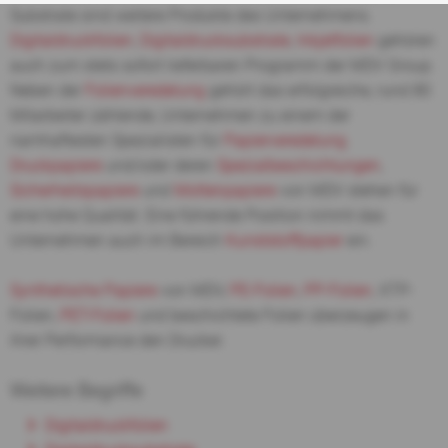
Substrate sind weitere Produkte des Unternehmens.
Digitaldruckfolien
,
Digitaldrucksubstrate
,
Inkjetfolien
gehören
auch zum stets sofort lieferbaren Programm der MDV Group.
Neben der
Folienveredelung
gehört das erfolgreiche, rund 80
Mitarbeiter zählende, Unternehmen zu einem der
namhaftesten Spezialisten für
Papierveredelung
.
Druckpapiere
und/oder deren
Spezialbeschichtungen
,
Sicherheitspapiere
und
Mottenpapiere
von MDV stehen für
eine hohe Qualität. Eine führende Position nimmt das
Unternehmen auch im Bereich
Kunststoffpapier
ein.
Synthetische Papiere
von MDV,
PE-Folien
,
PP-Folien
, XTP-
Folien,
PET-Folien
und beschichtete Folien überzeugen in
ihrer Performance den Drucker.
Weitere Begriffe
Digitaldruckfolien