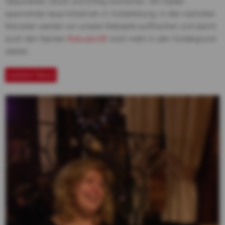
Gesundheit, Glück und Erfolg wünschen. Wir haben
spannende neue Initiativen in Vorbereitung: in den nächsten
Monaten werden wir unsere Webseite auffrischen und damit
auch den Namen
Robuskin®
noch mehr in den Vordergrund
stellen.
weitere News