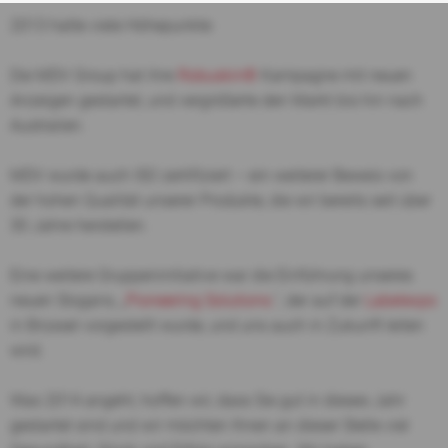
2013 hatte viele Höhepunkte:
Die MDV Group hat ihre
Robuskin®
Kampagne mit neuen
Anzeigen gestartet, und vergrößerte den Markt bis hin nach
Australien.
MDV wurde auch ISO zertifiziert – ein weiterer Beweis von
der hohen Qualität unserer Produkte, die wir bereits seit über
30 Jahre herstellen.
Eine weitere Gruppeninitiative war die Einführung unseres
neuen Slogans, „
Pioneering Solutions.
“, der auf der
Labelexpo
in Brüssel vorgestellt wurde, und uns auch in Zukunft leiten
wird.
Was 2014 angeht, hoffen wir, dass Sie gut in dieses Jahr
gestartet sind und wir möchten Ihnen an dieser Stelle viel