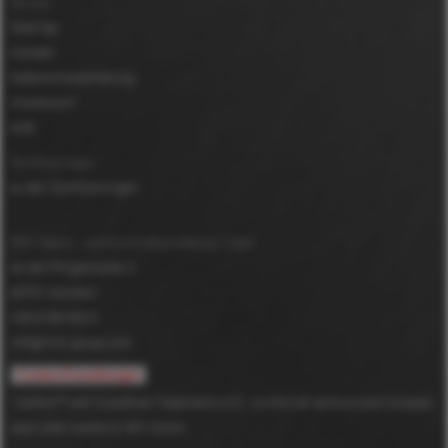
Service
Sitemap
Kontakt
Datenschutzerklärung
Impressum
AGB
Zertifizierungen
zu den Zertifizierungen
MDV Papier- und Kunststoffveredelung GmbH
An der Pfingstweide 3
63791
Karlstein
+49 6188 952-0
info@mdv-group.com
Cookie-Einstellungen
*
DuPont™ and Tyvek® are Trademarks of E.I. du Pont de Nemours and Company
used under license to MDV GmbH.