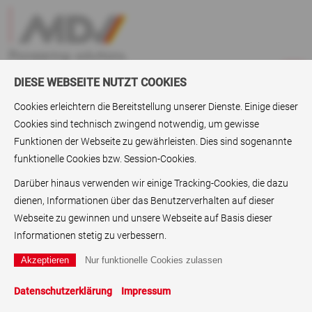
DIESE WEBSEITE NUTZT COOKIES
Cookies erleichtern die Bereitstellung unserer Dienste. Einige dieser
Cookies sind technisch zwingend notwendig, um gewisse
Aktuelles
> Mit neuem Schwung in das Jahr 2014!
Funktionen der Webseite zu gewährleisten. Dies sind sogenannte
funktionelle Cookies bzw. Session-Cookies.
Mit neuem Schwung in das Jahr
2014!
Darüber hinaus verwenden wir einige Tracking-Cookies, die dazu
dienen, Informationen über das Benutzerverhalten auf dieser
Erinnerungen an 2013 - Unser neuer Weg in 2014
Webseite zu gewinnen und unsere Webseite auf Basis dieser
Informationen stetig zu verbessern.
Unser jährliches Weihnachtsessen bei der MDV nahmen wir
zum Anlass, Gedanken und Erinnerungen an das vergangene
Jahr unter Kollegen bei gutem Essen und Trinken
Datenschutzerklärung
Impressum
auszutauschen.