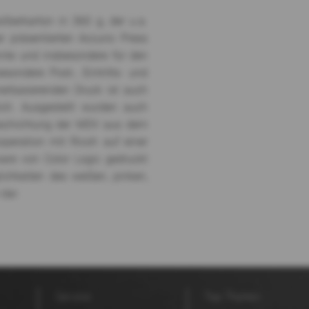
lberkarton in 360 g, der u.a.
r präsentierten Accurio Press
nte und insbesondere für den
esondere Post-, Eintritts- und
nerbasierenden Druck ist auch
ch. Ausgestellt wurden auch
beschichtung der MDV aus dem
operation mit Ricoh auf einer
re von Color Logic gedruckt
ichkeiten des weißen, pinken,
dar.
Service
Top Themen