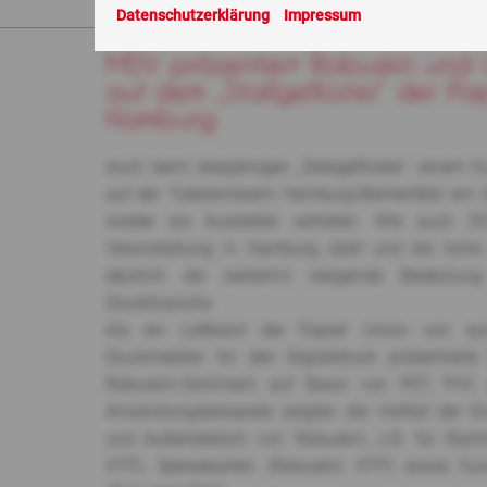
Sie sind hier:
Aktuelles
> MDV präsentiert Robuskin und Ult
Datenschutzerklärung
Impressum
MDV präsentiert Robuskin und U
auf dem „Stallgeflüster“ der Pa
Hamburg
Auch beim diesjährigen „Stallgeflüster“, einem 
auf der Trabrennbahn Hamburg-Bahrenfeld am
wieder als Aussteller vertreten. Wie auch 
Veranstaltung in Hamburg statt und die hohe
deutlich die weiterhin steigende Bedeutung
Druckbranche.
Als ein Lieferant der Papier Union von syn
Druckmedien für den Digitaldruck präsentiert
Robuskin-Sortiment auf Basis von PET, PVC un
Anwendungsbeispiele zeigten die Vielfalt der E
und Außenbereich von Robuskin, z.B. für Sta
XTP), Speisekarten (Robuskin XTP) sowie Ku