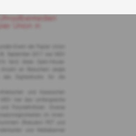
rasilbermedien auf dem „Sta...
ltrasilbermedien
pier Union in
Kunden-Event der Papier Union
 28. September 2017 war MDV
2016 fand diese Open-House-
 Anzahl an Besuchern zeigte
 des Digitaldrucks für die
thetischen und klassischen
e MDV hier das umfangreiche
d Polyolefinfolien. Diverse
insatzmöglichkeiten im Innen-
rtnummern (Robuskin PET und
ndenkarten und Werbebanner