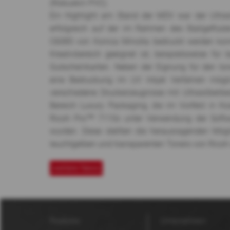
(Robuskin PVC).
Ein Highlight am Stand der MDV war der Ultrasi
erfolgreich auf der im Rahmen des Stallgeflüste
C6085 von Konica Minolta bedruckt werden kon
Kreativbereich geeignet ist, beispielsweise für b
Gutscheinkarten. Neben der Eignung für den to
eine Bedruckung im UV Inkjet Verfahren mögli
verschiedene Druckerzeugnisse mit Ultrasilber
Bereich Luxury Packaging, die im Vorfeld in Ko
Ricoh Pro™ 7110x unter Verwendung der Softwa
wurden. Diese stellten die herausragenden Mögl
leuchtgelben und transparenten Toners von Ricoh 
weitere News
Produkte
Unternehmen