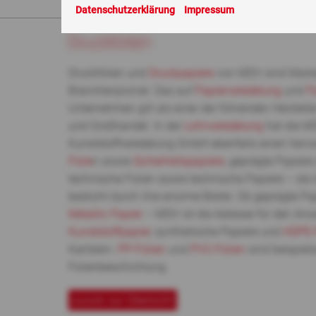
Sie sind hier:
ABC
> Druckfolien
Datenschutzerklärung
Impressum
Druckfolien
Druckfolien und
Druckpapiere
von MDV sind Marke
Branchenpionier. Das auf
Papierveredelung
und
F
Unternehmen gilt als einer der führenden Herstell
und Großhandel. In der
Lohnveredelung
hat die M
Kunststoffveredelung GmbH ebenfalls einen herv
Folie
n sowie
Sicherheitspapiere
, geprägte Papiere
technische Folien sowie technische Papiere – die
besticht durch ihre enorme Breite. Ob geprägte Pa
Metallic Papier
– MDV ist die Adresse für den Anw
Kunststoffpapier
, synthetische Papiere und
HDPE-
Karlstein.
PP-Folien
und
PVC-Folien
sind beispiels
Folienbeschichtung.
zurück zur Übersicht