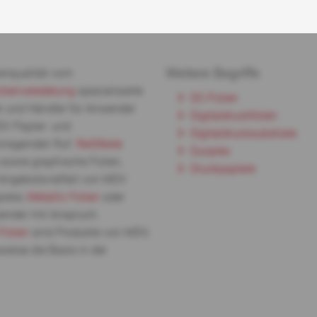
Weitere Begriffe
nqualität vom
olienveredelung
spezialisierte
DC-Folien
er und Händler für Anwender
Digitaldruckfolien
DV Papier- und
Digitaldrucksubstrate
orragenden Ruf.
Reißfeste
Duoplex
 sowie graphische Folien,
Druckpapiere
 Angebotsvielfalt von MDV
piere,
Metallic Folien
oder
ender mit Anspruch.
Folien
sind Produkte von MDV,
weise die Basis in der