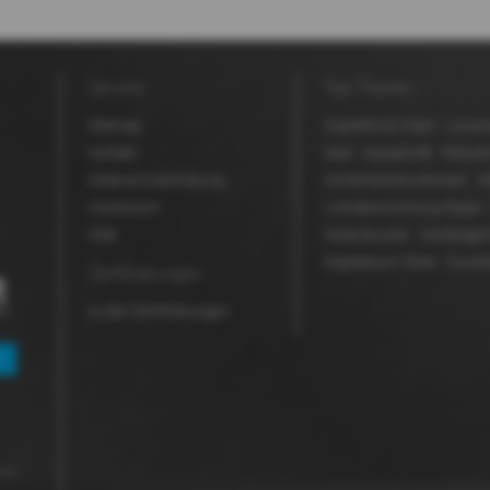
Service
Top Themen
Sitemap
Digitaldruck Inkjet
Luxusv
Kontakt
Seal
Aquaskin®
Robusk
Datenschutzerklärung
Sicherheitsdruckereien
M
Impressum
Lohnbeschichtung Papier
AGB
Rollendrucker
Werbeagen
Digitaldruck Toner
Drucke
Zertifizierungen
zu den Zertifizierungen