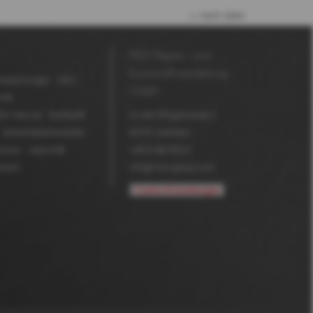
nach oben
MDV Papier- und
Kunststoffveredelung
erpackungen
MDV
GmbH
in®
DV Secure
BioStar®
An der Pfingstweide 3
Selbstklebehersteller
63791
Karlstein
turen
Jetprint®
+49 6188 952-0
reien
info@mdv-group.com
Cookie-Einstellungen