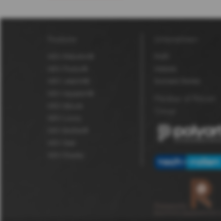
Produkte
Unternehmen
MDV Robuskin®
Profil
MDV Fluolux®
Historie
MDV Jetprint®
Success Stories
MDV Aquaskin®
Member of Polyart
MDV Secure
Group
MDV Luxury
MDV BioStar®
MDV Seal
MDV Display